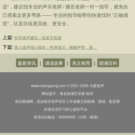
适”，建议找专业的声乐老师 / 播音老师一对一指导，避免自
己摸索走更多弯路 —— 专业的指导能帮你快速找到 “正确感
觉”，比盲目练更高效、更安全。
上篇:
科学练声避坑：练前不热身
下篇:
新人练声核心模块：热身激活：唤醒声带，避…
最新资讯
|
诵读故事
|
美文推荐
|
朗诵百科
www.njlangsong.com © 2021-2026 为爱发声
网站题字：著名朗诵艺术家 徐涛
南京朗诵网，是由南京有声语言工作者建立的朗诵、朗读、配音爱
好者交流学习的公益性平台。
联系QQ/微信：50050608（注明：朗诵）