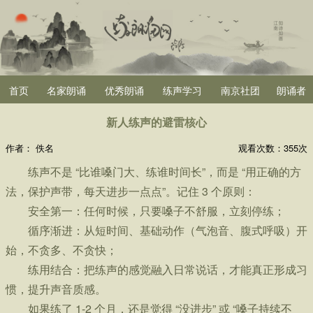
首页
名家朗诵
优秀朗诵
练声学习
南京社团
朗诵者
新人练声的避雷核心
作者：
佚名
观看次数：
355次
练声不是 “比谁嗓门大、练谁时间长”，而是 “用正确的方
法，保护声带，每天进步一点点”。记住 3 个原则：
安全第一：任何时候，只要嗓子不舒服，立刻停练；
循序渐进：从短时间、基础动作（气泡音、腹式呼吸）开
始，不贪多、不贪快；
练用结合：把练声的感觉融入日常说话，才能真正形成习
惯，提升声音质感。
如果练了 1-2 个月，还是觉得 “没进步” 或 “嗓子持续不