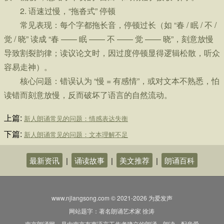
2. 语速过慢，“拖沓式” 停顿
常见表现：每个字都拖长音，停顿过长（如 “春 / 眠 / 不 / 
觉 / 晓” 读成 “春 —— 眠 —— 不 —— 觉 —— 晓”，刻意放慢
导致割裂韵律；读议论文时，因过度停顿显得逻辑松散，听众
容易走神）。
核心问题：错误认为 “慢 = 有感情”，或对文本不熟悉，怕
读错而刻意放慢，反而破坏了语言的自然流动。
上篇:
新人朗诵常见的问题：情感表达失衡
下篇:
新人朗诵常见的问题：文本理解不足
最新资讯
|
诵读故事
|
美文推荐
|
朗诵百科
www.njlangsong.com © 2021-2026 为爱发声
网站题字：著名朗诵艺术家 徐涛
南京朗诵网，是由南京有声语言工作者建立的朗诵、朗读、配音爱