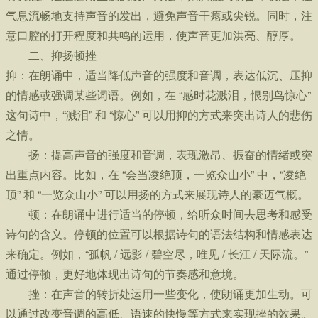
气息流畅地支持声音的发出，避免声音干瘪或尖锐。同时，注
意口腔的打开程度和共鸣的运用，使声音更加洪亮、醇厚。
二、抑扬顿挫
抑：在朗诵中，适当降低声音的强度和音调，表达低沉、压抑
的情感或强调某些词语。例如，在 “感时花溅泪，恨别鸟惊心”
这句诗中，“溅泪” 和 “惊心” 可以用抑的方式来突出诗人的悲伤
之情。
扬：提高声音的强度和音调，表现激昂、振奋的情绪或突
出重点内容。比如，在 “会当凌绝顶，一览众山小” 中，“凌绝
顶” 和 “一览众山小” 可以用扬的方式来展现诗人的豪迈气概。
顿：在朗诵中进行适当的停顿，给听众时间去思考和感受
诗句的含义。停顿的位置可以根据诗句的语法结构和情感表达
来确定。例如，“孤帆 / 远影 / 碧空尽，唯见 / 长江 / 天际流。” 
通过停顿，更好地体现出诗句的节奏感和意境。
挫：在声音的转折处运用一些变化，使朗诵更加生动。可
以通过改变音调的高低、语速的快慢等方式来实现挫的效果。