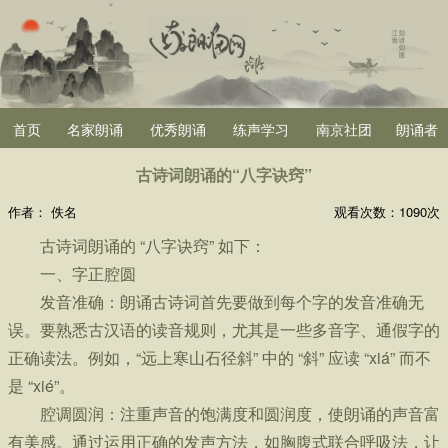
首页
名家朗诵
优秀朗诵
练声学习
南京社团
朗诵者
古诗词朗诵的“八字诀窍”
作者：
佚名
观看次数：
1090次
古诗词朗诵的 “八字诀窍” 如下：
一、字正腔圆
发音准确：朗诵古诗词首先要做到每个字的发音准确无
误。要熟悉古汉语的读音规则，尤其是一些多音字、通假字的
正确读法。例如，“远上寒山石径斜” 中的 “斜” 应读 “xiá” 而不
是 “xié”。
腔调圆润：注重声音的饱满度和圆润度，使朗诵的声音富
有美感。通过运用正确的发声方法，如胸腹式联合呼吸法，让