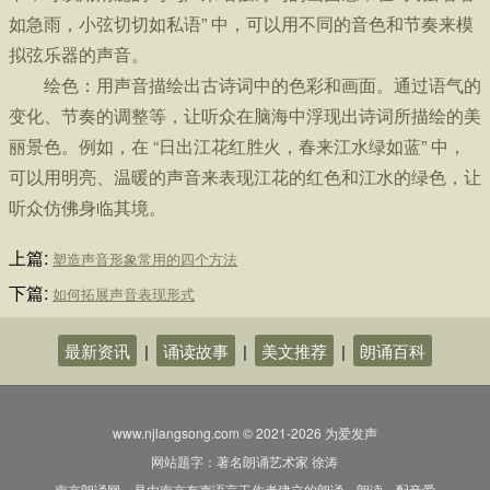
如急雨，小弦切切如私语” 中，可以用不同的音色和节奏来模
拟弦乐器的声音。
绘色：用声音描绘出古诗词中的色彩和画面。通过语气的
变化、节奏的调整等，让听众在脑海中浮现出诗词所描绘的美
丽景色。例如，在 “日出江花红胜火，春来江水绿如蓝” 中，
可以用明亮、温暖的声音来表现江花的红色和江水的绿色，让
听众仿佛身临其境。
上篇:
塑造声音形象常用的四个方法
下篇:
如何拓展声音表现形式
最新资讯
|
诵读故事
|
美文推荐
|
朗诵百科
www.njlangsong.com © 2021-2026 为爱发声
网站题字：著名朗诵艺术家 徐涛
南京朗诵网，是由南京有声语言工作者建立的朗诵、朗读、配音爱