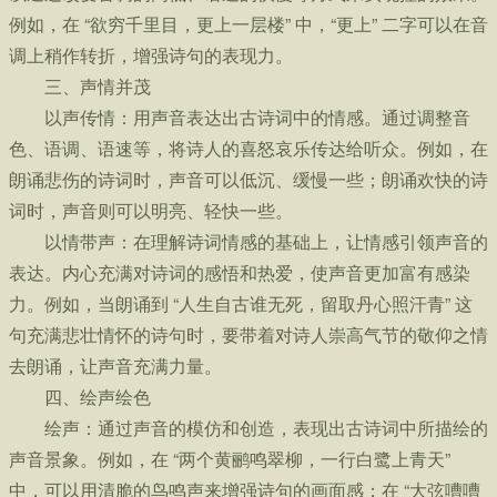
例如，在 “欲穷千里目，更上一层楼” 中，“更上” 二字可以在音
调上稍作转折，增强诗句的表现力。
三、声情并茂
以声传情：用声音表达出古诗词中的情感。通过调整音
色、语调、语速等，将诗人的喜怒哀乐传达给听众。例如，在
朗诵悲伤的诗词时，声音可以低沉、缓慢一些；朗诵欢快的诗
词时，声音则可以明亮、轻快一些。
以情带声：在理解诗词情感的基础上，让情感引领声音的
表达。内心充满对诗词的感悟和热爱，使声音更加富有感染
力。例如，当朗诵到 “人生自古谁无死，留取丹心照汗青” 这
句充满悲壮情怀的诗句时，要带着对诗人崇高气节的敬仰之情
去朗诵，让声音充满力量。
四、绘声绘色
绘声：通过声音的模仿和创造，表现出古诗词中所描绘的
声音景象。例如，在 “两个黄鹂鸣翠柳，一行白鹭上青天” 
中，可以用清脆的鸟鸣声来增强诗句的画面感；在 “大弦嘈嘈