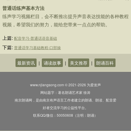
普通话练声基本方法
练声学习视频栏目，会不断推出提升声音表达技能的各种教程
视频，希望我们的努力，能给您带来一点点的帮助。
上篇:
配音学习-普通话语音基础
下篇:
普通话学习基础教程-口部操
最新资讯
|
诵读故事
|
美文推荐
|
朗诵百科
www.njlangsong.com © 2021-2026 为爱发声
网站题字：著名朗诵艺术家 徐涛
南京朗诵网，是由南京有声语言工作者建立的朗诵、朗读、配音爱
好者交流学习的公益性平台。
联系QQ/微信：50050608（注明：朗诵）