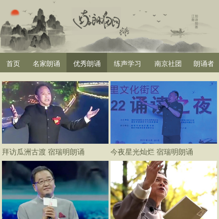
首页
名家朗诵
优秀朗诵
练声学习
南京社团
朗诵者
拜访瓜洲古渡 宿瑞明朗诵
今夜星光灿烂 宿瑞明朗诵