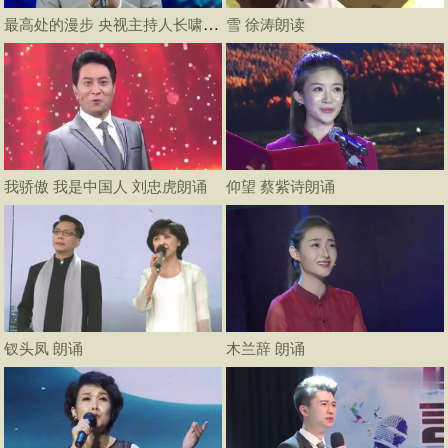
最高处的漫步 央视主持人长啸朗诵
雪 徐涛朗读
我骄傲 我是中国人 刘忠虎朗诵
仰望 蔡紫诗朗诵
钗头凤 朗诵
木兰辞 朗诵